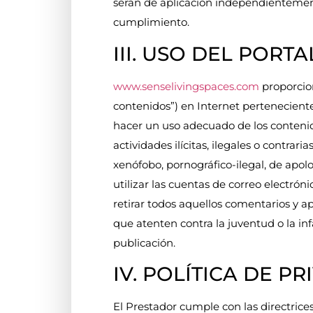
serán de aplicación independientement
cumplimiento.
III. USO DEL PORTA
www.senselivingspaces.com
proporcion
contenidos”) en Internet perteneciente
hacer un uso adecuado de los contenidos
actividades ilícitas, ilegales o contrari
xenófobo, pornográfico-ilegal, de apolo
utilizar las cuentas de correo electrón
retirar todos aquellos comentarios y ap
que atenten contra la juventud o la inf
publicación.
IV. POLÍTICA DE P
El Prestador cumple con las directric